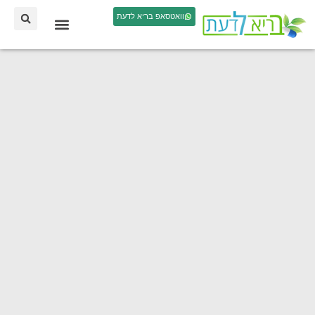
וואטסאפ בריא לדעת