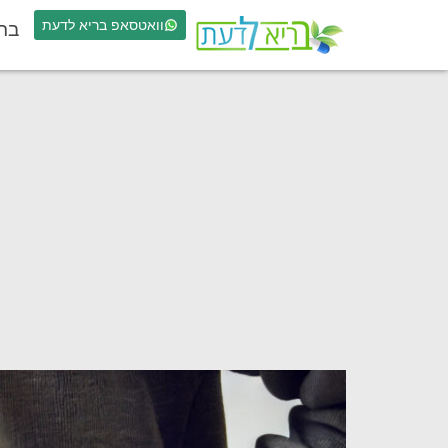
וואטסאפ בריא לדעת
בר