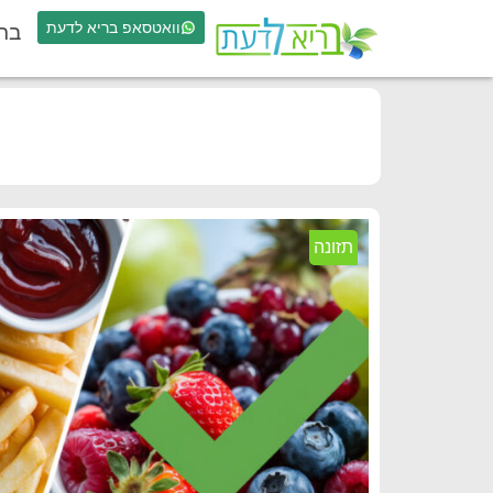
וואטסאפ בריא לדעת
בר
תזונה