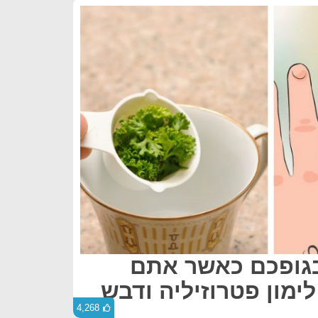
בגופכם כאשר אתם
ימון פטרוזיליה ודבש
4,268