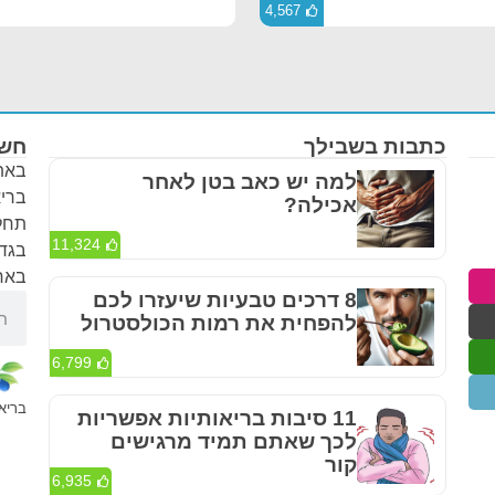
4,567
כתבות בשבילך
חשו
באתר
למה יש כאב בטן לאחר
בריא
אכילה?
תחלי
11,324
בגדר
באחר
8 דרכים טבעיות שיעזרו לכם
להפחית את רמות הכולסטרול
6,799
בריא 
11 סיבות בריאותיות אפשריות
לכך שאתם תמיד מרגישים
קור
6,935