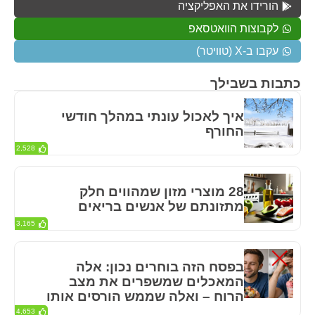
הורידו את האפליקציה
לקבוצות הוואטסאפ
עקבו ב-X (טוויטר)
כתבות בשבילך
איך לאכול עונתי במהלך חודשי
החורף
2,528
28 מוצרי מזון שמהווים חלק
מתזונתם של אנשים בריאים
3,165
בפסח הזה בוחרים נכון: אלה
המאכלים שמשפרים את מצב
הרוח – ואלה שממש הורסים אותו
4,653