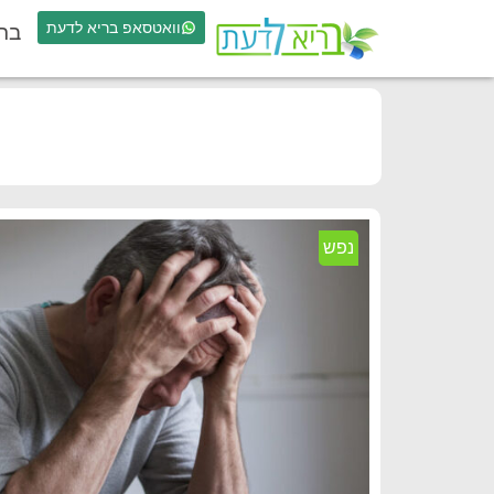
וואטסאפ בריא לדעת
בר
נפש