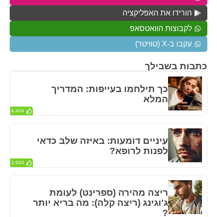
הורידו את האפליקציה
לקבוצות הוואטסאפ
עקבו ב-X (טוויטר)
כתבות בשבילך
כך תילחמו בעייפות: המדריך
המלא
4,404
עיניים דומעות: באיזה שלב כדאי
לפנות לרופא?
3,604
ריצה מהירה (ספרינט) לעומת
ג'וגינג (ריצה קלה): מה בריא יותר
?