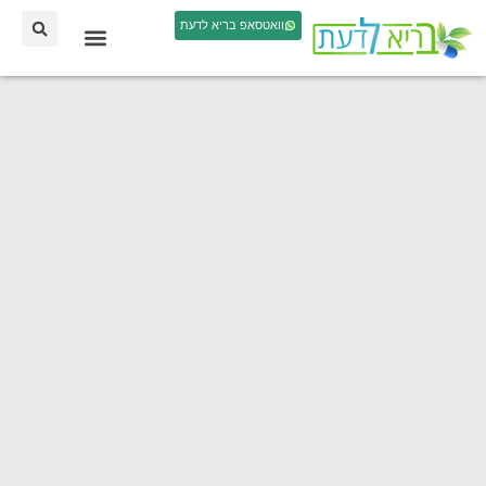
וואטסאפ בריא לדעת