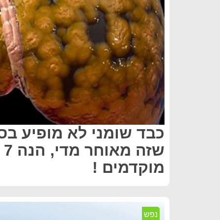
כבד שומני לא מופיע בס
שז
מוקדמים !
נפש