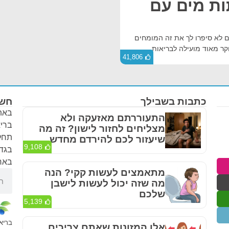
ות מים עם
ם לא סיפרו לך את זה המומחים
וקר מאוד מועילה לבריאות.
41,806
כתבות בשבילך
חשו
באתר
התעוררתם מאזעקה ולא
בריא
מצליחים לחזור לישון? זה מה
תחלי
שיעזור לכם להירדם מחדש
9,108
בגדר
באחר
מתאמצים לעשות קקי? הנה
מה שזה יכול לעשות לישבן
שלכם
5,139
בריא 
אלו המזונות שאתם צריכים