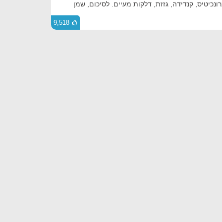
ל ידי HPV ואיידס, ברונכיטיס, קנדידה, גזזת, דלקות מעיים. לסיכום, שמן
9,518