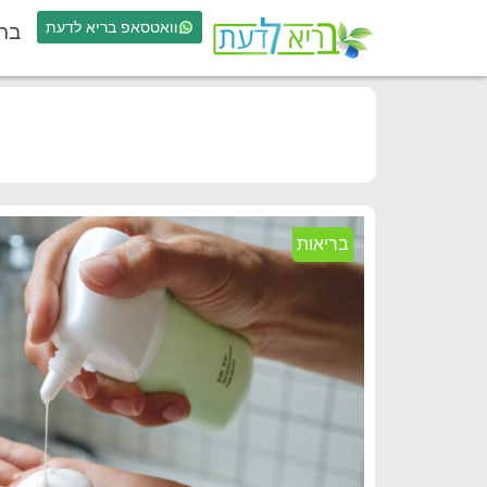
וואטסאפ בריא לדעת
בר
בריאות