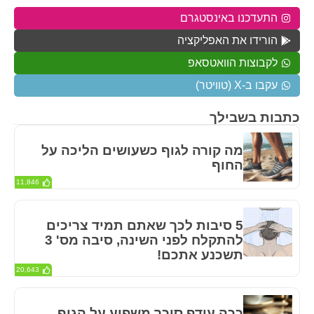
התעדכנו באינסטגרם
הורידו את האפליקציה
לקבוצות הוואטסאפ
עקבו ב-X (טוויטר)
כתבות בשבילך
מה קורה לגוף כשעושים הליכה על
החוף
11,846
5 סיבות לכך שאתם תמיד צריכים
להתקלח לפני השינה, סיבה מס' 3
תשכנע אתכם!
20,643
ככה עודף סוכר משפיע על הגוף