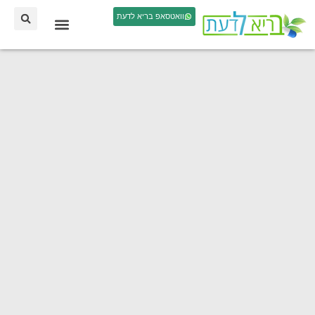
וואטסאפ בריא לדעת