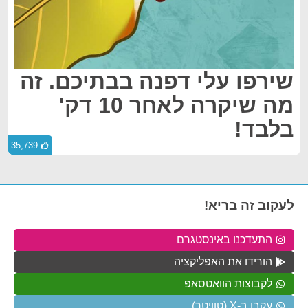
שירפו עלי דפנה בבתיכם. זה
מה שיקרה לאחר 10 דק'
בלבד!
35,739
לעקוב זה בריא!
התעדכנו באינסטגרם
הורידו את האפליקציה
לקבוצות הוואטסאפ
עקבו ב-X (טוויטר)