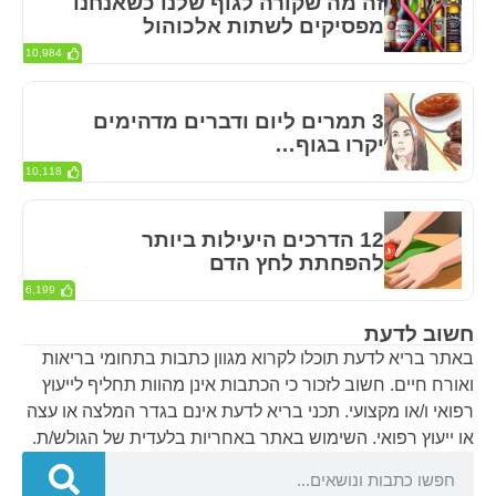
זה מה שקורה לגוף שלנו כשאנחנו
מפסיקים לשתות אלכוהול
10,984
3 תמרים ליום ודברים מדהימים
יקרו בגוף…
10,118
12 הדרכים היעילות ביותר
להפחתת לחץ הדם
6,199
חשוב לדעת
באתר בריא לדעת תוכלו לקרוא מגוון כתבות בתחומי בריאות
ואורח חיים. חשוב לזכור כי הכתבות אינן מהוות תחליף לייעוץ
רפואי ו/או מקצועי. תכני בריא לדעת אינם בגדר המלצה או עצה
או ייעוץ רפואי. השימוש באתר באחריות בלעדית של הגולש/ת.