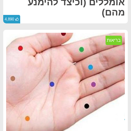
אומללים (וכיצד להימנע
מהם)
4,890
בריאות