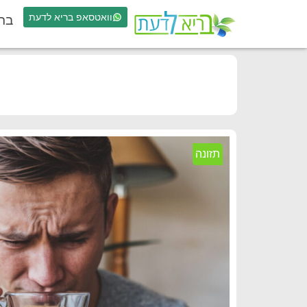
וואטסאפ בריא לדעת
בר
תזונה