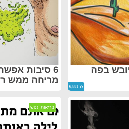
יובש בפה
6 סיבות אפשר
מריחה ממש ר
6,891
בריאות
,
נפש