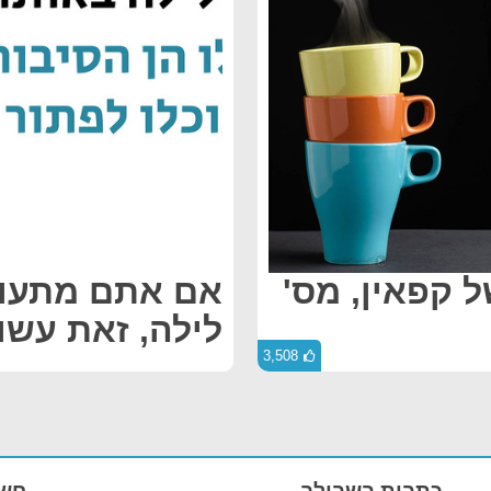
ל קפאין, מס'
אם אתם מתעור
לילה, זאת עשו
3,508
כתבות בשבילך
חשו