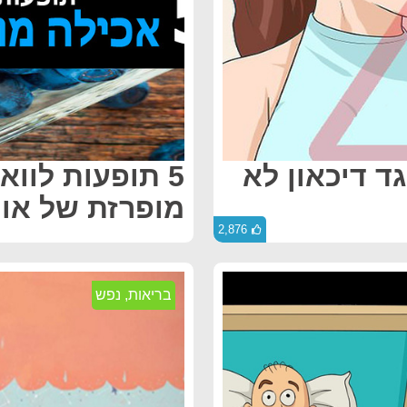
ד דיכאון לא
5 תופעות לווא
מופרזת של אוכ
2,876
בריאות
,
נפש