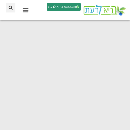
וואטסאפ בריא לדעת