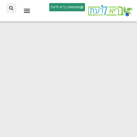
וואטסאפ בריא לדעת