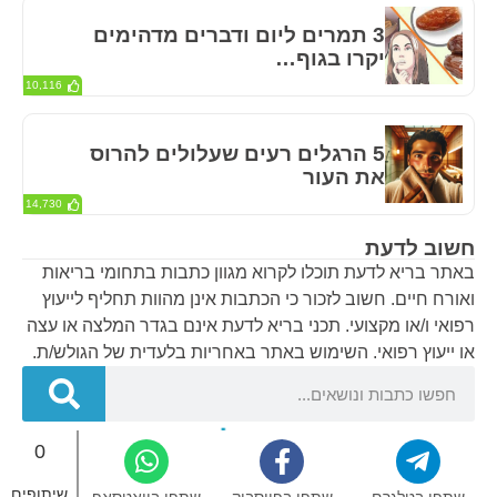
3 תמרים ליום ודברים מדהימים
יקרו בגוף…
10,116
5 הרגלים רעים שעלולים להרוס
את העור
14,730
חשוב לדעת
באתר בריא לדעת תוכלו לקרוא מגוון כתבות בתחומי בריאות
ואורח חיים. חשוב לזכור כי הכתבות אינן מהוות תחליף לייעוץ
רפואי ו/או מקצועי. תכני בריא לדעת אינם בגדר המלצה או עצה
או ייעוץ רפואי. השימוש באתר באחריות בלעדית של הגולש/ת.
0
בריא לדעת – אתר הבריאות של ישראל © 2024
שיתופים