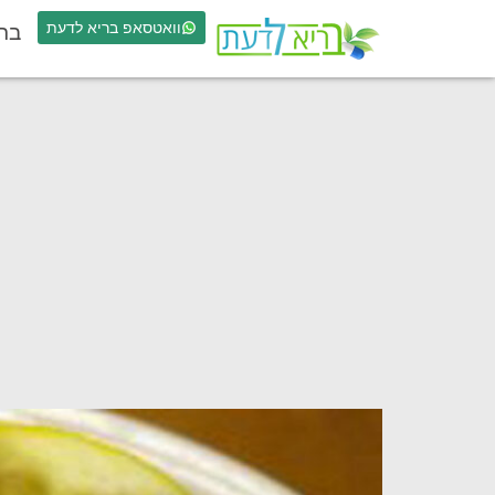
וואטסאפ בריא לדעת
בר