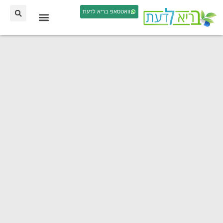
וואטסאפ בריא לדעת