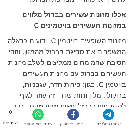
אכלו מזונות עשירים בברזל מלווים
במזונות העשירים בויטמינים C
מזונות השופעים בויטמין C, ידועים ככאלה
המשפרים את ספיגת הברזל מהמזון, וזוהי
הסיבה שהמומחים ממליצים לשלב מזונות
העשירים בברזל עם מזונות העשירים
בויטמין C, כגון: פירות הדר, עגבניות,
ברוקולי, מלון ותות שדה. זה עוזר לגוף
להשתמש בברזל שאינו מגיע מהחי, כדי
0
לצרוך אותם ממקורות צמחיים בצורה
שיתופים
שתפו בטלגרם
שתפו בפייסבוק
שתפו בוואטסאפ
האופטימאלית.