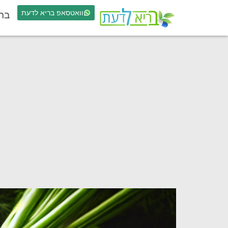
וואטסאפ בריא לדעת
בר