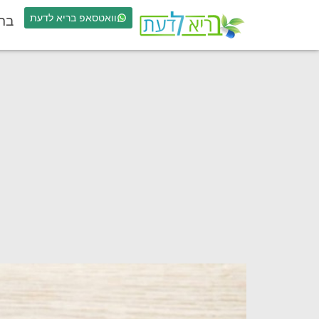
וואטסאפ בריא לדעת
בר