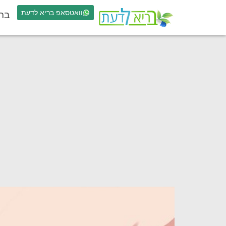
וואטסאפ בריא לדעת
בר