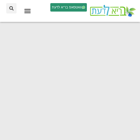
וואטסאפ בריא לדעת