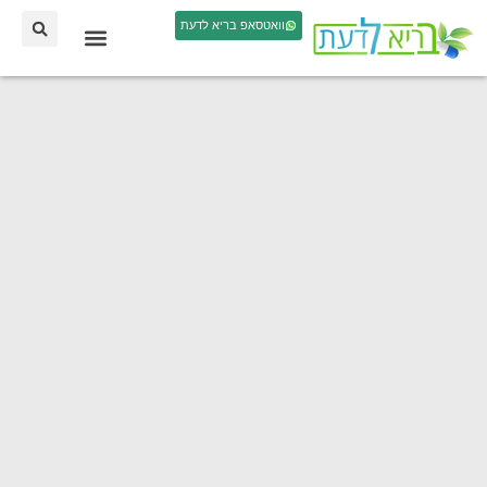
וואטסאפ בריא לדעת