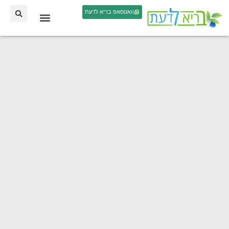
וואטסאפ בריא לדעת