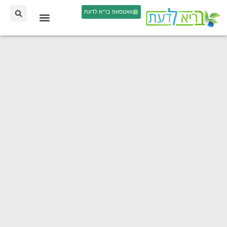
וואטסאפ בריא לדעת