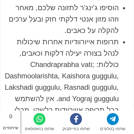
הוסיפו ג'ינג'ר לתזונה שלכם, מאחר
וזהו מזון אנטי דלקתי חזק ובעל ערכים
להקלה על כאבים.
תרופות אייורוודיות אחרות שיכולות
לנהל בצורה יעילה דלקות וכאבים,
כוללות: Chandraprabha vati;
Dashmoolarishta, Kaishora guggulu,
Lakshadi guggulu, Rasnadi guggulu,
and Yograj guggulu. אין להשתמש
בכל תרופה אייורוודית כלשהי, מבלי
0
להתייעץ תחילה עם רופא מומחה.
שיתופים
שתפו בטלגרם
שתפו בפייסבוק
שתפו בוואטסאפ
סימני אזהרה: אין להתעלם מחוסר