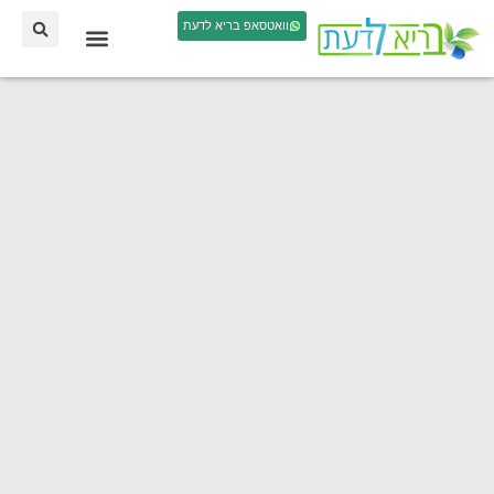
וואטסאפ בריא לדעת