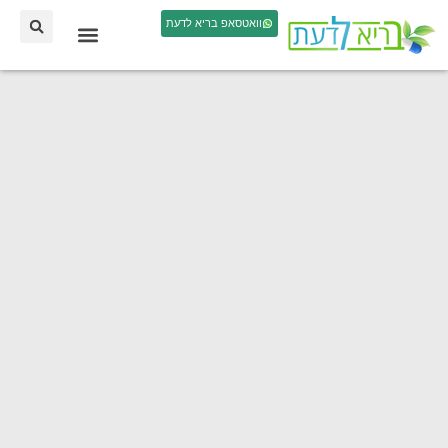
וואטסאפ בריא לדעת