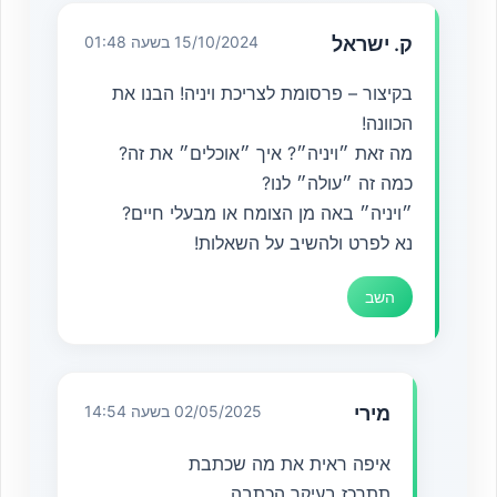
ק. ישראל
15/10/2024 בשעה 01:48
בקיצור – פרסומת לצריכת ויניה! הבנו את
הכוונה!
מה זאת ״ויניה״? איך ״אוכלים״ את זה?
כמה זה ״עולה״ לנו?
״ויניה״ באה מן הצומח או מבעלי חיים?
נא לפרט ולהשיב על השאלות!
השב
מירי
02/05/2025 בשעה 14:54
איפה ראית את מה שכתבת
תתרכז בעיקר הכתבה