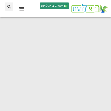
וואטסאפ בריא לדעת