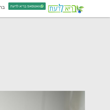
וואטסאפ בריא לדעת
בר