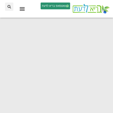
וואטסאפ בריא לדעת