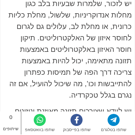
יש לזכור, שלמרות שבעיות בלב כגון
מחלות אנדוקריניות, שלשול, מחלת כליות
כרונית, או מחלת לב, עלולים גם לגרום
לחוסר איזון של האלקטרוליטים. תיקון
חוסר האיזון באלקטרוליטים באמצעות
תזונה מתאימה, יכול להיות באמצעות
צריכה דרך הפה של תמיסות כפתרון
להתייבשות וכו', מה שיכול להועיל, אם זה
נגרם בגלל טכקרדיה.
יש לוודא שצורכים תזונה מאוזנת וניזונים
0
מפירות, ירקות, דגנים מלאים, חלבונים
שיתופים
שתפו בטלגרם
שתפו בפייסבוק
שתפו בוואטסאפ
רזים . יש להפחית בצורה חדה בכל מוצרי