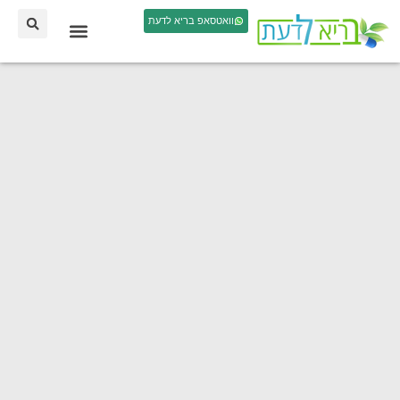
וואטסאפ בריא לדעת