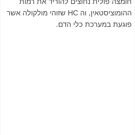
חומצה פולית נחוצים להוריד את רמות
ההומוציסטאין, וה HC שזוהי מולקולה אשר
פוגעת במערכת כלי הדם.