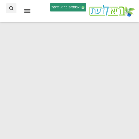
וואטסאפ בריא לדעת