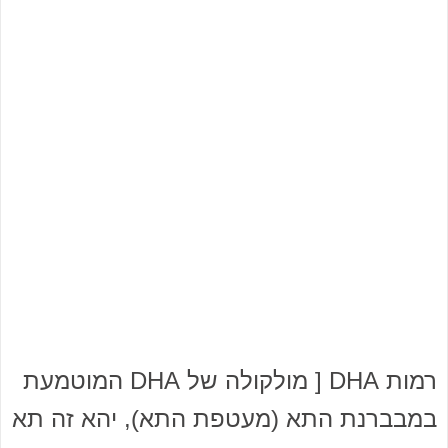
רמות DHA [ מולקולה של DHA המוטמעת
במבברנת התא (מעטפת התא), יהא זה תא