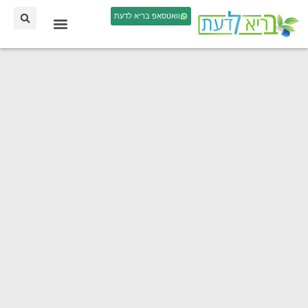
וואטסאפ בריא לדעת