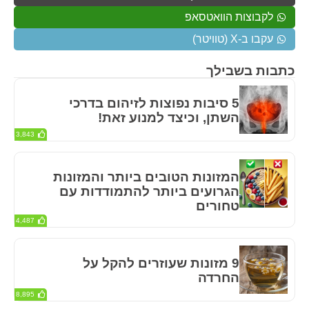
לקבוצות הוואטסאפ
עקבו ב-X (טוויטר)
כתבות בשבילך
5 סיבות נפוצות לזיהום בדרכי
השתן, וכיצד למנוע זאת!
3,843
המזונות הטובים ביותר והמזונות
הגרועים ביותר להתמודדות עם
טחורים
4,487
9 מזונות שעוזרים להקל על
החרדה
8,895