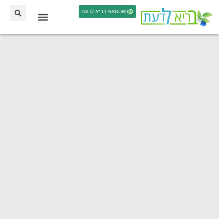
וואטסאפ בריא לדעת