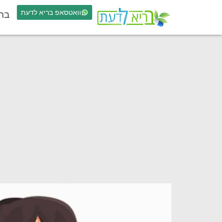
וואטסאפ בריא לדעת
בר