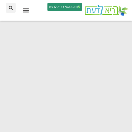
וואטסאפ בריא לדעת