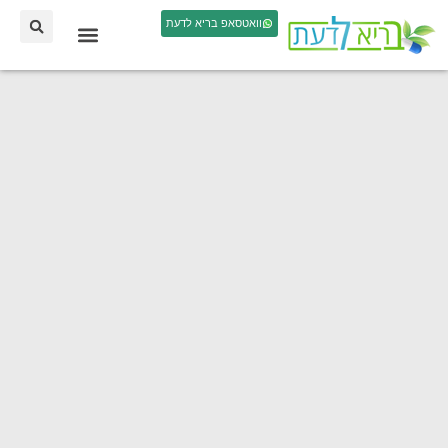
וואטסאפ בריא לדעת