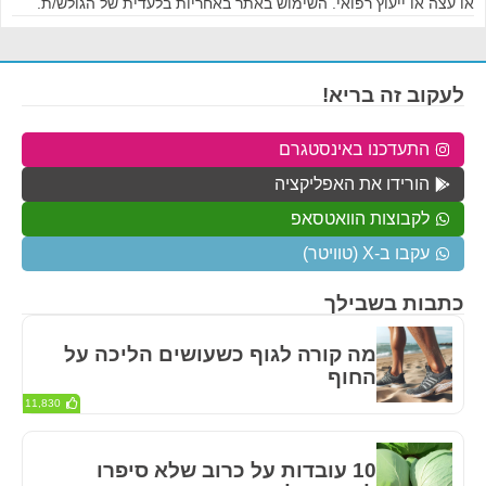
או עצה או ייעוץ רפואי. השימוש באתר באחריות בלעדית של הגולש/ת.
לעקוב זה בריא!
התעדכנו באינסטגרם
הורידו את האפליקציה
לקבוצות הוואטסאפ
עקבו ב-X (טוויטר)
כתבות בשבילך
מה קורה לגוף כשעושים הליכה על
החוף
11,830
10 עובדות על כרוב שלא סיפרו