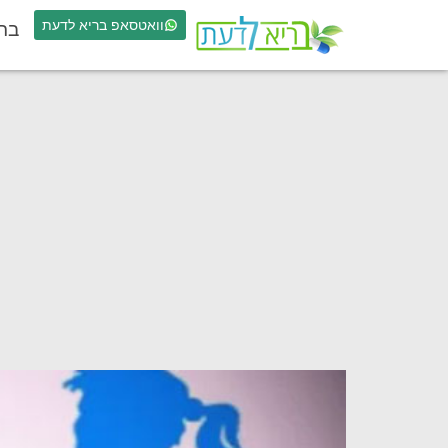
וואטסאפ בריא לדעת
בר