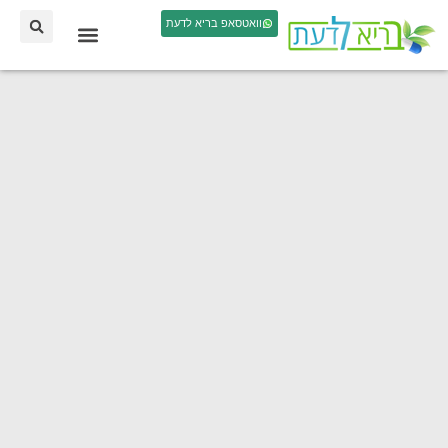
וואטסאפ בריא לדעת