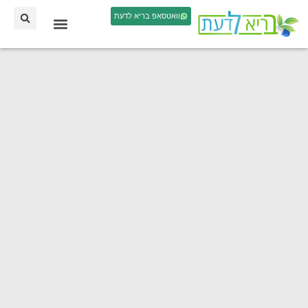
וואטסאפ בריא לדעת