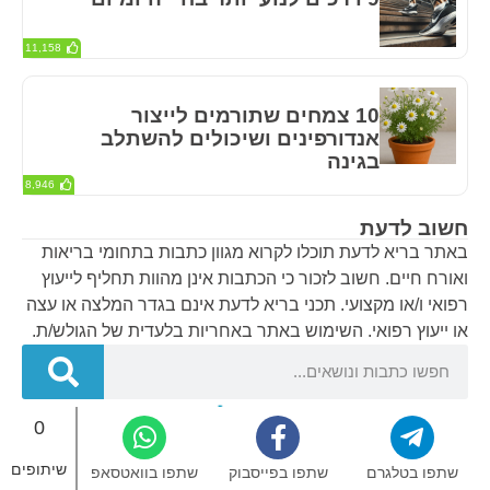
11,158
10 צמחים שתורמים לייצור
אנדורפינים ושיכולים להשתלב
בגינה
8,946
חשוב לדעת
באתר בריא לדעת תוכלו לקרוא מגוון כתבות בתחומי בריאות
ואורח חיים. חשוב לזכור כי הכתבות אינן מהוות תחליף לייעוץ
רפואי ו/או מקצועי. תכני בריא לדעת אינם בגדר המלצה או עצה
או ייעוץ רפואי. השימוש באתר באחריות בלעדית של הגולש/ת.
0
בריא לדעת – אתר הבריאות של ישראל © 2024
שיתופים
שתפו בטלגרם
שתפו בפייסבוק
שתפו בוואטסאפ