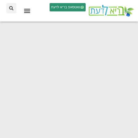
וואטסאפ בריא לדעת