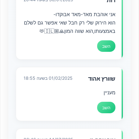
רות
אני אוהבת מאד-מאד אבוקדו-
הוא הירוק שלי רק חבל שאי אפשר גם לשלם
באמצעותו,הוא שווה המון🙏🏼🫶🇮🇱
השב
שוורץ אהוד
01/02/2025 בשעה 18:55
מעניין
השב