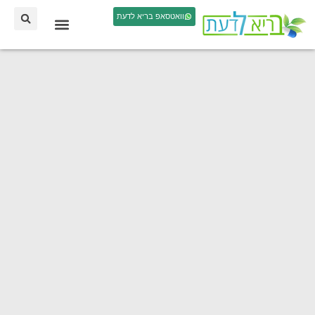
וואטסאפ בריא לדעת