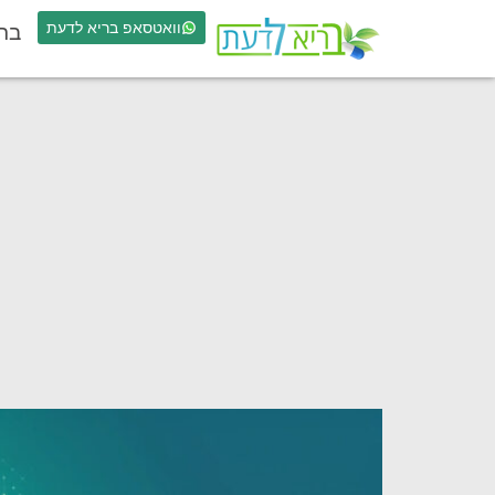
וואטסאפ בריא לדעת
בר