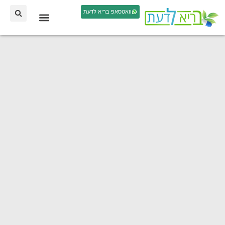
וואטסאפ בריא לדעת