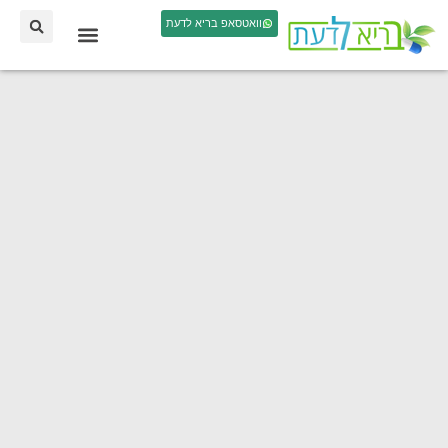
וואטסאפ בריא לדעת