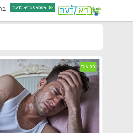
וואטסאפ בריא לדעת
בר
בריאות