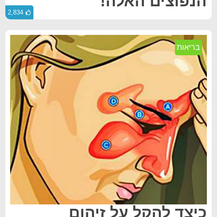
הנפוצים האלה!
2,834
בריאות
כיצד להקל על זיהום