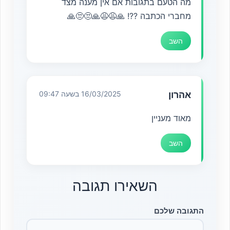
מה הטעם בתגובות אם אין מענה מצד
מחברי הכתבה ??! 🙏😩😩🙏😒😒🙏
השב
אהרון
16/03/2025 בשעה 09:47
מאוד מעניין
השב
השאירו תגובה
התגובה שלכם