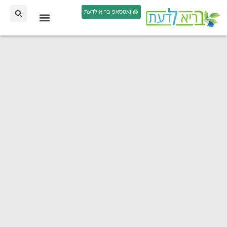
וואטסאפ בריא לדעת