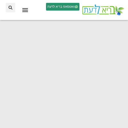
וואטסאפ בריא לדעת