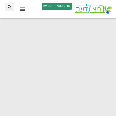
וואטסאפ בריא לדעת