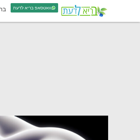
וואטסאפ בריא לדעת
בר