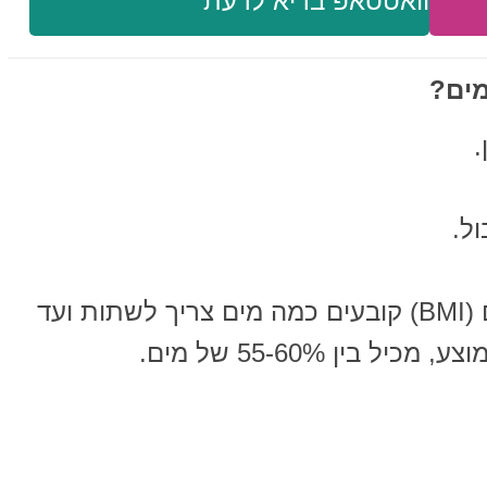
וואטסאפ בריא לדעת
מים?
.
ל.
הגיל, המין, המקום ומדד השומנים (BMI) קובעים כמה מים צריך לשתות ועד
ין 55-60% של מים.