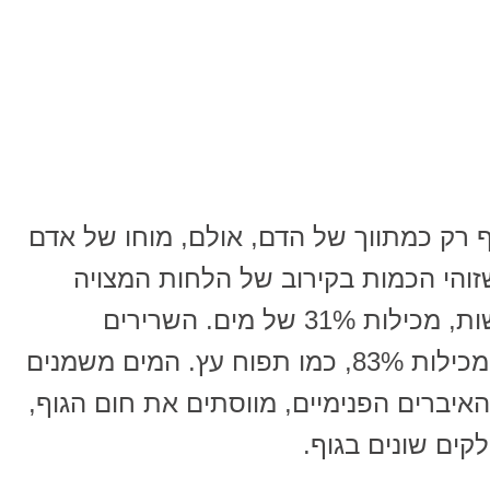
 רק כמתווך של הדם, אולם, מוחו של אדם
ו, מכילים כ-3/4 מים, שזוהי הכמות בקירוב של הלחות המצויה
בבננה. אפילו עצמות שנראות יבשות, מכילות 31% של מים. השרירים
מורכבים מ-70%, בעוד שהריאות מכילות 83%, כמו תפוח עץ. המים משמנים
איברים הפנימיים, מווסתים את חום הגוף,
ים שונים בגוף.