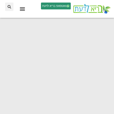
וואטסאפ בריא לדעת